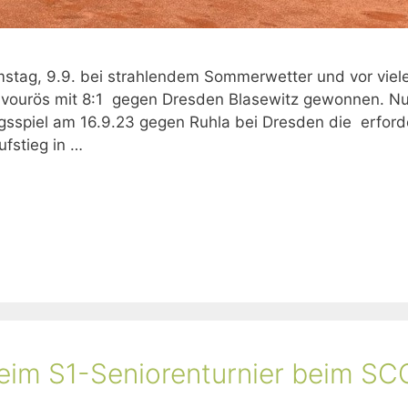
stag, 9.9. bei strahlendem Sommerwetter und vor viel
ravourös mit 8:1 gegen Dresden Blasewitz gewonnen. N
egsspiel am 16.9.23 gegen Ruhla bei Dresden die erforde
fstieg in …
eim S1-Seniorenturnier beim SC