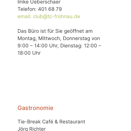
Imke Ueberschaer
u
v
Telefon: 401 68 79
i
n
email: club@tc-frohnau.de
g
d
a
A
Das Büro ist für Sie geöffnet am
t
Montag, Mittwoch, Donnerstag von
n
i
9:00 – 14:00 Uhr, Dienstag: 12:00 –
o
s
18:00 Uhr
n
i
c
h
t
e
n
Gastronomie
,
N
Tie-Break Café & Restaurant
a
Jörg Richter