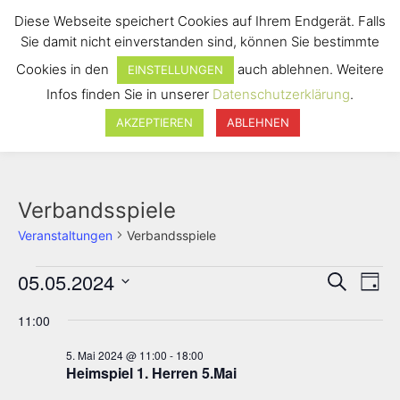
Diese Webseite speichert Cookies auf Ihrem Endgerät. Falls
Sie damit nicht einverstanden sind, können Sie bestimmte
Cookies in den
auch ablehnen. Weitere
EINSTELLUNGEN
Infos finden Sie in unserer
Datenschutzerklärung
.
Menü
AKZEPTIEREN
ABLEHNEN
Verbandsspiele
Veranstaltungen
Verbandsspiele
05.05.2024
V
V
S
T
u
e
e
D
a
c
r
11:00
g
a
r
h
a
t
e
5. Mai 2024 @ 11:00
-
18:00
a
n
Heimspiel 1. Herren 5.Mai
u
n
s
m