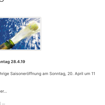
nntag 28.4.19
jährige Saisoneröffnung am Sonntag, 20. April um 11
ier…
k …