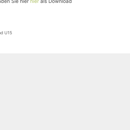
nden Sie hier
hier
als Download
nd U15